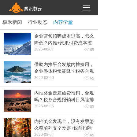
极禾新闻
行业动态
内荐学堂
企业蓝领招聘成本过高，怎么
降低？内推+效果付费成本控
2026-08-07

制实战
65
借助内推平台发放内推费用，
企业整体税负能降？税务合规
2026-08-06

税负测算+优化方案
65
内推奖金走差旅费报销，合规
吗？税务合规报销科目风险排
2026-08-05

查
65
内推奖金发现金，没有发票怎
么税前列支？发票+税前扣除
2026-08-04

凭证替代方案
65