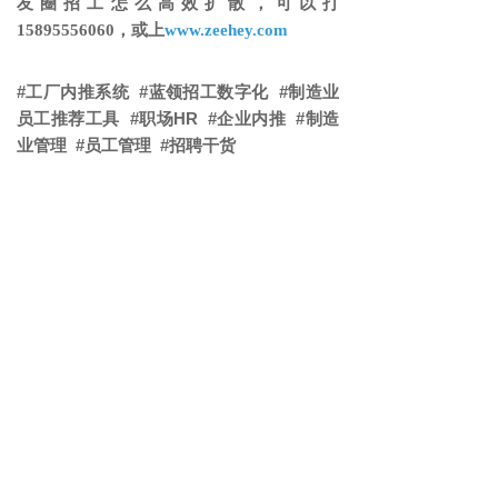
友圈招工怎么高效扩散，可以打
15895556060，或上
www.zeehey.com
#工厂内推系统 #蓝领招工数字化 #制造业
员工推荐工具 #职场HR #企业内推 #制造
业管理 #员工管理 #招聘干货
微信与项目经理沟通
解答本文疑问/技术咨询/运营咨
询/技术建议/互联网交流
671
阅读
相关推荐
企业蓝领招聘成本过高，怎么降低？内推+效