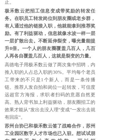
止。
极禾数云把招工信息变成带奖励的转发任
务。在职员工转发岗位到朋友圈或老乡群，
有人通过他的链接入职，他就能拿到推荐奖
励。有了利益驱动，信息就像水波一样一层
一层扩散出去。
不断延伸裂变
，曝光量能提
升
8倍。一个人的朋友圈覆盖几百人，几百
人再各自覆盖几百人，这就是裂变的力量。
高德电子用极禾数云做了两次集中招聘，内
推入职的人占总入职的
30%。平均每个老员
工带来的不只是1个新人，而是一条传播
链。推荐人发自拍和岗位一起转发，可信度
远超官方海报，求职者扫码的意愿自然更
高。熟人背书加上利益驱动，朋友圈招工的
效果才能从"发出去没人理"变成"一发出去就
有回应"。
苏州台协已和极禾数云签了战略合作，苏州
工业园区数字人才市场也已入驻。想试试朋