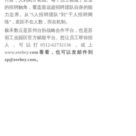
付费，人到岗才花钱。每个员工都成了企业
的招聘触角，覆盖面远超招聘团队自身的能
力边界。从"5人招聘团队"到"千人招聘网
络"，差距不在人数，而在机制。
极禾数云是苏州台协战略合作平台，也是苏
宿工业园区官方赋能平台。想让员工帮你招
人，可以打
0512-62732136，或上
www.zeehey.
com看看，也可以发邮件到
zp@zeehey.com。
#工厂内推系统 #蓝领招工数字化 #制造业
员工推荐工具 #职场HR #企业内推 #制造
业管理 #员工管理 #招聘干货
微信与项目经理沟通
解答本文疑问/技术咨询/运营咨
询/技术建议/互联网交流