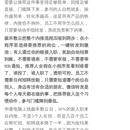
需要让推荐这件事变得足够简单、回报足够
直接。门槛降下来，参与的人自然就多。操
作越简单，转化率越高，这是所有产品的铁
律，内推也不例外。员工不用学怎么招人，
只需要动动手指转发，系统负责剩下的事。
极禾数云把整个内推流程压缩到两步：在小
程序里选择要推荐的岗位，一键转发到微
信；有人通过你的链接入职，奖励自动结算
到账。不需要填表，不需要审核，不需要等
HR通知。推荐人全程在小程序里看到谁看
了、谁投了、谁入职了，透明可控。员工不
需要任何招聘技能，只需要知道哪个岗位在
招人、身边有没有合适的朋友。微信转发是
每个人每天都在做的事，把推荐嵌入这个习
惯动作，参与门槛降到最低。
华通电脑上线极禾数云后，
30%的新入职来
自内推。不是5个人在招，而是几百个员工
在帮忙招。招聘成本降了一半，因为按结果