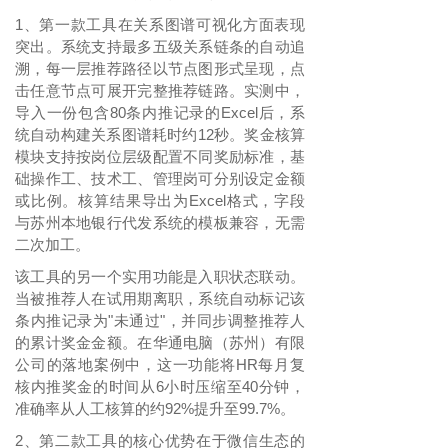
1、第一款工具在关系图谱可视化方面表现
突出。系统支持最多五级关系链条的自动追
溯，每一层推荐路径以节点图形式呈现，点
击任意节点可展开完整推荐链路。实测中，
导入一份包含
80条内推记录的Excel后，系
统自动构建关系图谱耗时约12秒。奖金核算
模块支持按岗位层级配置不同奖励标准，基
础操作工、技术工、管理岗可分别设定金额
或比例。核算结果导出为Excel格式，字段
与苏州本地银行代发系统的模板兼容，无需
二次加工。
该工具的另一个实用功能是入职状态联动。
当被推荐人在试用期离职，系统自动标记该
条内推记录为
"未通过"，并同步调整推荐人
的累计奖金金额。在华通电脑（苏州）有限
公司的落地案例中，这一功能将HR每月复
核内推奖金的时间从6小时压缩至40分钟，
准确率从人工核算的约92%提升至99.7%。
2、第二款工具的核心优势在于微信生态的