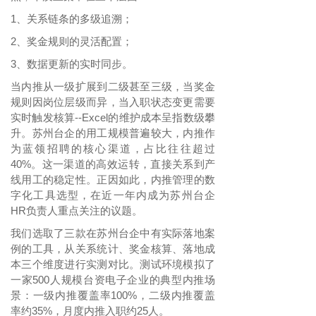
1、关系链条的多级追溯；
2、奖金规则的灵活配置；
3、数据更新的实时同步。
当内推从一级扩展到二级甚至三级，当奖金
规则因岗位层级而异，当入职状态变更需要
实时触发核算
--Excel的维护成本呈指数级攀
升。
苏州台企的用工规模普遍较大，内推作
为蓝领招聘的核心渠道，占比往往超过
40%。这一渠道的高效运转，直接关系到产
线用工的稳定性。正因如此，内推管理的数
字化工具选型，在近一年内成为苏州台企
HR负责人重点关注的议题。
我们选取了三款在苏州台企中有实际落地案
例的工具，从关系统计、奖金核算、落地成
本三个维度进行实测对比。测试环境模拟了
一家
500人规模台资电子企业的典型内推场
景：一级内推覆盖率100%，二级内推覆盖
率约35%，月度内推入职约25人。