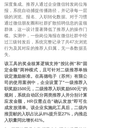
深度集成。推荐人通过企业微信转发岗位海
报，系统自动捕捉传播路径，并记录每一层
级的浏览、报名、入职转化数据。对于习惯
通过微信朋友圈和社群扩散招聘信息的蓝领
群体，这一设计显著降低了推荐人的操作门
槛。实测中，一份岗位海报在微信社群中经
过三级转发后，系统完整记录了共
47次浏览
行为及其对应的推荐人归属，无一条数据丢
失。
该工具的奖金核算逻辑支持
"按比例"和"固
定金额"两种模式，且可针对二级推荐单独
设定激励标准。在高德电子（苏州）有限公
司的使用案例中，企业设置了"一级推荐入
职奖励1500元，二级推荐入职奖励500元"的
规则，系统自动区分两类推荐人并分别计算
应发金额，HR仅需点击"确认发放"即可生
成发放清单。该企业实施此工具后，二级内
推贡献的入职占比从8%提升至27%，内推总
入职量同比增长41%。