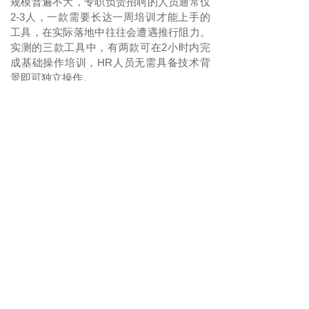
规模普遍不大，专职负责招聘的人员通常仅
2-3人，一款需要长达一周培训才能上手的
工具，在实际落地中往往会遭遇推行阻力。
实测的三款工具中，有两款可在2小时内完
成基础操作培训，HR人员无需具备技术背
景即可独立操作。
内推管理的数字化，最终指向的目标是：让
HR从繁琐的关系核算中解脱出来，将更多
时间投入候选人面试质量提升和员工体验优
化。当内推奖金的核算从"月底加班算"变
成"系统自动算、HR一键审"，内推这一低
成本、高质量的招聘渠道，才能真正释放出
它应有的价值。
对于苏州的台资制造企业而
言，内推不仅是招聘渠道，更是员工归属感
的一种延伸
--当员工愿意把家人、同乡、前
同事推荐进厂，某种程度上已经是对企业认
可度的一种表达。让这套机制运转得更顺
畅、更透明、更及时，是HR团队值得投入
的方向。
如果您的企业也正面临内推关系统计繁琐、