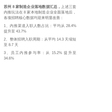
苏州
8 家制造企业落地数据汇总，
上述三套
内推玩法在
8 家本地制造企业全面落地后，
各项招聘核心数据均迎来明显改善：
1
内推渠道入职人数占比：平均从
28.4%
、
提升至 43.7%
2
整体招聘入职周期：从平均
14.3 天缩短
、
至 8.7 天
3
员工内推参与率：从
15.2% 提升至
、
34.6%
4
内推单人招聘成本：仅为传统劳务渠道
、
的
27%
三套方案综合价值总结，
推行员工内推裂
变，带来的改变远不止
“招人变快” 这一点：
1
减少企业对外部劳务公司的依赖，大幅
、
压缩整体招聘成本；