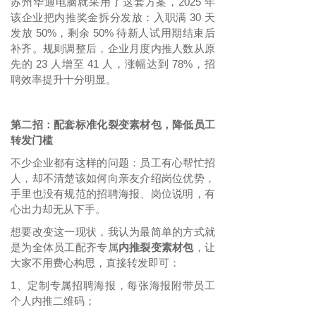
苏州华通电脑就采用了这套方案，
2025 年
该企业把内推奖金拆分发放：入职满 30 天
发放 50%，剩余 50% 待新人试用期结束后
补齐。规则调整后，企业月度内推人数从原
先的 23 人增至 41 人，涨幅达到 78%，招
聘效率提升十分明显。
第二招：配套标准化裂变素材包，降低员工
转发门槛
不少企业都有这样的问题：员工有心帮忙招
人，却不清楚该如何向亲友介绍岗位优势，
手里也没有规范的招聘海报、岗位说明，有
心出力却无从下手。
想要改变这一现状，我认为最简单的方式就
是为全体员工配齐专属
内推裂变素材包
，让
大家不用费心构思，直接转发即可：
1
定制专属招聘海报，每张海报附带员工
、
个人内推二维码；