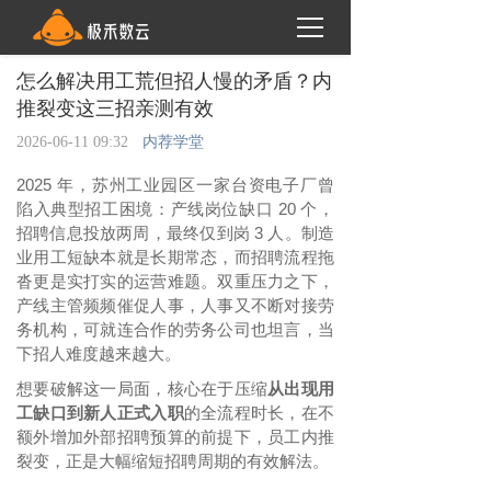
怎么解决用工荒但招人慢的矛盾？内
推裂变这三招亲测有效
2026-06-11 09:32
内荐学堂
2025 年，苏州工业园区一家台资电子厂曾
陷入典型招工困境：产线岗位缺口 20 个，
招聘信息投放两周，最终仅到岗 3 人。制造
业用工短缺本就是长期常态，而招聘流程拖
沓更是实打实的运营难题。双重压力之下，
产线主管频频催促人事，人事又不断对接劳
务机构，可就连合作的劳务公司也坦言，当
下招人难度越来越大。
想要破解这一局面，核心在于压缩
从出现用
工缺口到新人正式入职
的全流程时长，
在不
额外增加外部招聘预算的前提下，员工内推
裂变，正是大幅缩短招聘周期的有效解法。