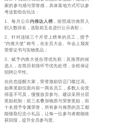
家的参与感与荣誉感，
具体落地方式可以参
考这套组合玩法：
1
每月公示
内推达人榜
，按照成功推荐入
、
职人数排名，选取前五名进行公示表彰；
2
针对连续三个月登上榜单的员工，授予
、
“内推大使” 称号，在全员大会、年会上颁发
荣誉证书与实物奖品；
3
赋予内推大使合理优先权：其推荐的候
、
选人，在简历初筛环节优先处理，全程保证
招聘公平性。
在此也提醒大家，荣誉激励切忌门槛过高。
如果奖励仅面向前一两名员工，多数人会觉
得遥不可及，慢慢放弃参与。建议采用分层
奖励机制：前三名叠加物质与荣誉奖励，前
十名授予专属荣誉，所有参与推荐的员工都
能领取纪念小礼品，让每一位参与者都能收
获回报，提升全员参与度。