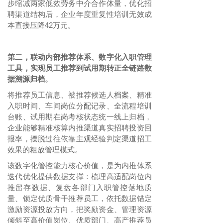
步缩减两家低效劳务中介合作体量，优化招
聘渠道结构后，企业年度重复性培训无效成
本直接压降42万元。
联动内部推荐体系、数字化入职管理
第二，
工具，实现员工推荐到试用期转正全链路数
据溯源归档。
将推荐员工信息、被推荐候选人档案、精准
入职时间、车间岗位分配记录、全流程培训
台账、试用期在岗考核状态统一线上归档，
企业能够精准核算内推渠道真实招聘投资回
报率，摆脱过往依靠主观经验判定渠道招工
效果的粗放管理模式。
该数字化管控能力核心价值，是为内推体系
迭代优化提供数据支撑：梳理高适配岗位内
推留存数据、复盘各部门入职管控落地质
量、锁定优质骨干推荐员工，依托数据锚定
激励资源投放方向，把奖励资金、管理资源
倾斜至高价值岗位、优质部门、高产推荐员