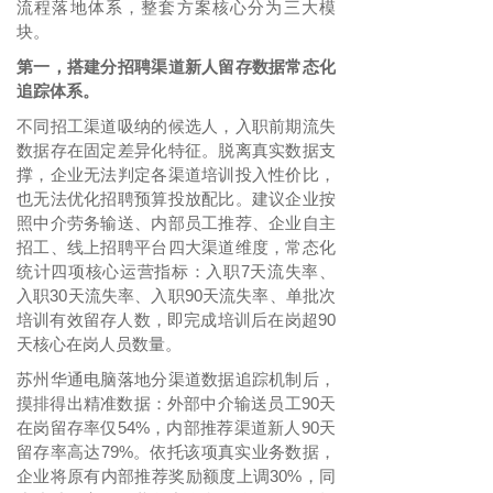
流程落地体系，整套方案核心分为三大模
块。
第一，搭建分招聘渠道新人留存数据常态化
追踪体系。
不同招工渠道吸纳的候选人，入职前期流失
数据存在固定差异化特征。脱离真实数据支
撑，企业无法判定各渠道培训投入性价比，
也无法优化招聘预算投放配比。建议企业按
照中介劳务输送、内部员工推荐、企业自主
招工、线上招聘平台四大渠道维度，常态化
统计四项核心运营指标：入职
7天流失率、
入职30天流失率、入职90天流失率、单批次
培训有效留存人数，即完成培训后在岗超90
天核心在岗人员数量。
苏州华通电脑落地分渠道数据追踪机制后，
摸排得出精准数据：外部中介输送员工
90天
在岗留存率仅54%，内部推荐渠道新人90天
留存率高达79%。依托该项真实业务数据，
企业将原有内部推荐奖励额度上调30%，同