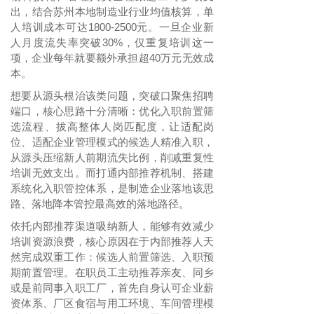
出，结合苏州本地制造业行业均值核算，单
人培训成本可达1800-2500元。一旦企业新
人月度流失率突破30%，仅重复培训这一
项，企业每年就要额外承担超40万元无效成
本。
想要从源头根治该类问题，突破口聚焦招聘
端口，核心思路十分清晰：优化入职前置筛
选流程、拔高整体人岗匹配度，让适配岗
位、适配企业管理模式的候选人精准入职，
从源头压缩新人前期流失比例，削减重复性
培训无效支出。而打通内部推荐机制、搭建
系统化入职管控体系，是制造企业落地该思
路、落地降本管控最高效的落地路径。
依托内部推荐渠道吸纳新人，能够有效减少
培训资源浪费，核心原因在于内部推荐人天
然完成双重工作：候选人前置筛选、入职预
期前置管理。在职员工主动推荐亲友、同乡
或是前同事入职工厂，首先自身认可企业薪
资体系、厂区食宿与用工环境、车间管理模