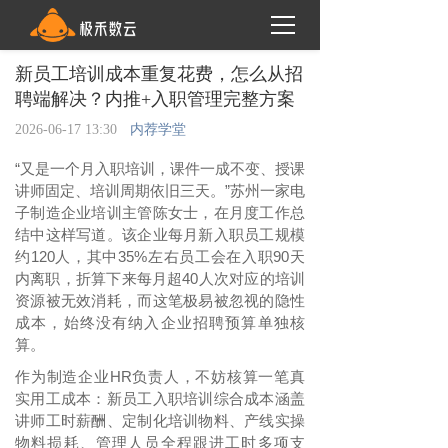
新员工培训成本重复花费，怎么从招
聘端解决？内推+入职管理完整方案
2026-06-17 13:30
内荐学堂
“又是一个月入职培训，课件一成不变、授课
讲师固定、培训周期依旧三天。”苏州一家电
子制造企业培训主管陈女士，在月度工作总
结中这样写道。该企业每月新入职员工规模
约120人，其中35%左右员工会在入职90天
内离职，折算下来每月超40人次对应的培训
资源被无效消耗，而这笔极易被忽视的隐性
成本，始终没有纳入企业招聘预算单独核
算。
作为制造企业
HR负责人，不妨核算一笔真
实用工成本：新员工入职培训综合成本涵盖
讲师工时薪酬、定制化培训物料、产线实操
物料损耗、管理人员全程跟进工时多项支