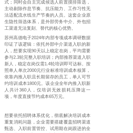
式；同时会自主完成候选人前置摸排筛选，
主动剔除作息节奏、抗压能力、工作习性无
法适配流水线生产节奏的人员。这套企业原
生隐性筛选体系，是外部劳务中介、外包招
工渠道无法复刻、替代的核心优势。
苏州高德电子
2024年内部专项成本调研数据
印证了该逻辑：依托外部中介渠道入职的新
人，想要实现90天以上稳定在岗，平均需要
参与2.3轮完整入职培训；内部推荐渠道入职
新人，稳定在岗仅需1.4轮培训即可达标。按
照单人单次2000元行业标准培训成本核算，
依靠内推入职且长期留存的员工，单人可节
约培训成本1800元。该企业全年内推入职新
人共计360人，仅培训无效损耗压降这一
项，年度直接节约成本65万元。
想要依托招聘体系优化，彻底解决培训成本
重复消耗问题，企业需要搭建覆盖招聘渠道
甄选、入职前置管控、试用期在岗跟进的全