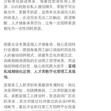
少标准化跟进体系，海量优质潜在用工资
源，白白耗散在私人微信聊天、零散手写台
账当中。更棘手的是，这类本次未成功入职
的候选人，企业完全无法二次触达、跟进唤
醒，人才储备体系空白，让每一次招聘客源
都沦为一次性消耗资源。
搭建企业专属蓝领人才储备池，核心是扭转
行业通病：摆脱每逢用工缺口就临时四处找
人的被动招聘模式，搭建常态化存量沉淀、
高峰期精准调取的主动用工管理体系。而这
场招聘模式转型，核心依托两大抓手：
蓝领
私域精细化运营、人才库数字化管理工具落
地
。
蓝领务工人群求职有着极强专属特征：岗位
决策用时短，但跳槽换岗、二次求职频次极
高。多数蓝领工人择业时，首选咨询厂区在
职亲友，其次对接过往对接过的企业
HR私
域账号，最后才会前往第三方招聘平台投递