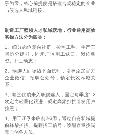
乎为零，核心前提便是搭建合规稳定的企业
与候选人私域链接。
制造工厂蓝领人才私域落地，行业通用高效
实操方法分为四类：
1
细分岗位意向社群，按照工种、生产车
、
间拆分建群，同步厂区用工缺口、岗位薪
资、开工动态；
2
候选人到场线下面试时，引导添加官方
、
企业微信、招聘公众号，锁定长效私域关
系；
3
筛选优质未入职候选人，固定每季度
1-2
、
次定向轻量化跟进，规避高频打扰引发用户
拉黑；
4
用工旺季来临前
2-3周，通过自有私域提
、
前释放扩招、提薪招工信号，唤醒存量换岗
意向储备人员。