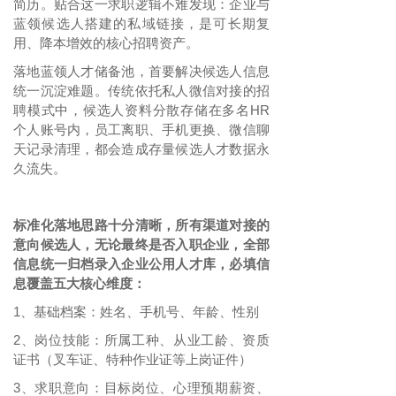
简历。贴合这一求职逻辑不难发现：企业与
蓝领候选人搭建的私域链接，是可长期复
用、降本增效的核心招聘资产。
落地蓝领人才储备池，首要解决候选人信息
统一沉淀难题。传统依托私人微信对接的招
聘模式中，候选人资料分散存储在多名
HR
个人账号内，员工离职、手机更换、微信聊
天记录清理，都会造成存量候选人才数据永
久流失。
标准化落地思路十分清晰
所有渠道对接的
，
意向候选人，无论最终是否入职企业，全部
信息统一归档录入企业公用人才库，必填信
息覆盖五大核心维度：
1
基础档案：姓名、手机号、年龄、性别
、
2
岗位技能：所属工种、从业工龄、资质
、
证书（叉车证、特种作业证等上岗证件）
3
求职意向：目标岗位、心理预期薪资、
、