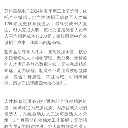
苏州高德电子
2024年夏季用工攻坚阶段，依
托企业微信，定向推送招工信息至人才库
1260名历史存量候选人，最终促成94人复
面、61人完成入职。该批次复用储备人员单
人平均招聘成本仅180元，相较同期中介外
派招工成本，压降比例超85%。
想要盘活存量人才库、避免数据闲置，核心
依托精细化人才标签管理。无分类、无标签
的人才库只是静态数据台账，无法完成精准
筛选、定向唤醒。制造企业通用高效标签体
系，包含工种属性、常驻地域、可到岗周
期、历史面试评级四大核心类别。
人才标签运维必须打通内部全流程招聘链
路：面试评定为资质优质、因故暂缓入职的
候选人，系统自动划入二次可激活人才分
组，
3个月周期自动触发工作提醒，督促招
聘专员定向回访跟进。绝大多数制造企业人