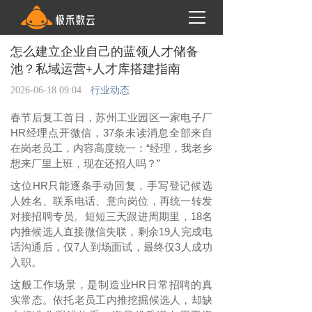
怎么建立企业自己的蓝领人才储备
池？私域运营+人才库搭建指南
2026-06-18 09:04
行业动态
春节后复工首日，苏州工业园区一家电子厂
HR经理点开微信，37条未读消息全部来自
在岗老员工，内容高度统一：“经理，我老乡
想来厂里上班，现在还招人吗？”
这位
HR只能逐条手动回复，手写登记候选
人姓名、联系电话、意向岗位，再统一转发
对接招聘专员。短短三天跟进周期里，18名
内推候选人直接微信失联，剩余19人完成电
话沟通后，仅7人到场面试，最终仅3人成功
入职。
这般工作场景，是制造业
HR日常招聘的真
实常态。依托老员工内推挖掘候选人，却缺