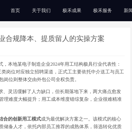
首页
关于我们
极禾成果
极禾服务
新
业合规降本、提质留人的实操方案
式，本地某电子制造企业
2024年用工结构极具行业代表性：
人。三类岗位对应独立招聘渠道，正式工主要依托中介送工与员工
包岗位则整体交由外包公司全权负责。
求、灵活缓解了人力缺口，但长期落地下来，两大痛点愈发
管理难度大幅提升；用工成本维度错综复杂，企业很难精准
结合的创新用工模式
成为最优解决方案之一。该模式的核心
质储备人才，依托内部员工推荐的成熟体系，筛选转化优质