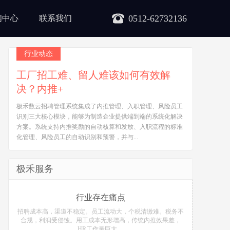
0512-62732136
闻中心
联系我们
行业动态
工厂招工难、留人难该如何有效解
决？内推+
极禾数云招聘管理系统集成了内推管理、入职管理、风险员工
识别三大核心模块，能够为制造企业提供端到端的系统化解决
方案。系统支持内推奖励的自动核算和发放、入职流程的标准
化管理、风险员工的自动识别和预警，并与...
极禾服务
行业存在痛点
招聘成本高，渠道不稳定。员工流动大，个税清缴难。税务不
合规，利润受侵蚀。用工成本无形增高，传统内推效果差，
HR工作量巨大。