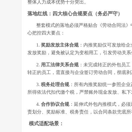
整体人力成本优势十分突出。
落地红线：四大核心合规要点（务必严守）
整套模式的落地必须严格贴合《劳动合同法》
心把控四大要点：
1.
奖励发放主体合规
：内推奖励仅可发放给企
发放奖励，避免被认定为变相用工，引发劳动关系
2.
用工法律关系合规
：未完成转正的外包员工
转正的员工，需直接与企业签订劳动合同，彻底剥
3.
税务处理合规
：所有内推奖励统一参照企业
所得依法代扣代缴个税，严禁账外现金发放、私下
4.
合作协议合规
：延伸式外包内推模式，必须
责划分、奖励标准、税务责任，以合同条款兜底所
模式适配场景
：