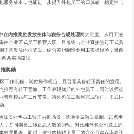
包服务成本，也能进一步提升外包员工的归属感、稳定性与
中在
内推奖励发放主体
与
税务合规处理
两大维度。从用工法
果由企业正式员工推荐入职，且最终与企业直接签订正式劳
则正常发放内推奖励。结合苏州制造业用工实操经验，目前
为两条实操路径。
内推奖励
悉厂区工作流程、岗位操作规范，且普遍具备转正留任的意愿。
点推荐有转正意愿、工作表现优异的外包员工，同时以师徒
业管理模式与工作节奏。待外包员工顺利完成转正、正式纳
励。
聚焦优质外包员工转正内推场景，落地专属激励机制。试点半
人，占同期员工转正总人数的34%。对比纯外包公司送工的
降本效果显著。同时，这批内推转正员工的六个月留存率高达