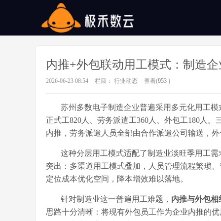
内推+外包联动用工模式：制造企
2026-06-23 08:54
栏目：
行业动态
查看(
953
)
苏州多数电子制造企业普遍采用多元化用工模
正式工820人、劳务派遣工360人、外包工180
内推，劳务派遣人员全部由合作派遣公司输送，外
这种分层用工模式适配了制造业淡旺季用工需
突出：多渠道用工模式叠加，人员管理流程繁琐、
定位成本优化空间，降本增效难以落地。
针对制造业这一普遍用工难题，
内推与外包相
思路十分清晰：将现有外包员工作为企业内推的优