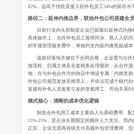
82%，远高于传统直接入职外包员工54%的留存
路径二：延伸内推边界，联动外包公司搭建全
目前行业内头部制造企业已探索出延伸式内推
具体操作上，允许外包员工推荐同乡、熟人入职同
的常规管理服务费中，单独列支内嵌内推奖励成本
该路径落地关键在于合同合规，企业需与合作
放流程、归属主体及全套税务处理规则，从合作源
地，在与外包合作方的协议中增设专属「内推奖励
外包公司规范发放至推荐人，并依法完成个税代扣
直接对外包人员发奖引发的变相用工、劳动关系纠
模式核心：清晰的成本优化逻辑
制造业外包用工成本主要由人头基础费用、配
15%-25%，是企业长期固定的额外人力支出。
正后，企业无需再持续支付高额外包管理费用，仅需承