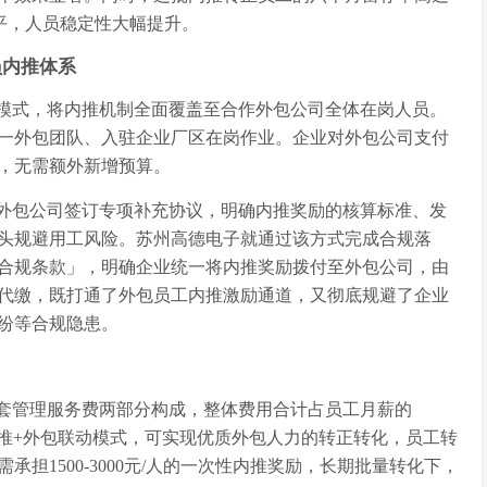
水平，人员稳定性大幅提升。
员内推体系
模式，将内推机制全面覆盖至合作外包公司全体在岗人员。
一外包团队、入驻企业厂区在岗作业。企业对外包公司支付
，无需额外新增预算。
外包公司签订专项补充协议，明确内推奖励的核算标准、发
头规避用工风险。苏州高德电子就通过该方式完成合规落
合规条款」，明确企业统一将内推奖励拨付至外包公司，由
代缴，既打通了外包员工内推激励通道，又彻底规避了企业
纷等合规隐患。
套管理服务费两部分构成，整体费用合计占员工月薪的
而内推+外包联动模式，可实现优质外包人力的转正转化，员工转
担1500-3000元/人的一次性内推奖励，长期批量转化下，