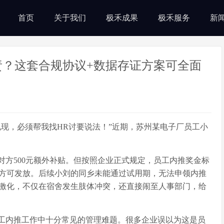
首页
关于我们
极禾成果
极禾服务
新
责？这套合规协议+数据存证方案可全面
现，必须帮我找HR讨要说法！”近期，苏州某电子厂员工小
对方
500元额外补贴。但按照企业正式规定，员工内推奖金标
期方可发放。后续小刘的同乡未能通过试用期，无法申领内推
激化，不仅在宿舍发生肢体冲突，还直接闹至人事部门，给
工内推工作中十分常见的管理难题。很多企业误以为这是员