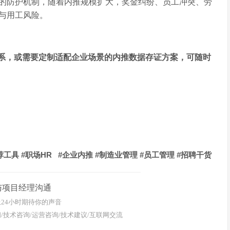
的防护机制，随着内推规模扩大，奖金纠纷、员工冲突、劳
与用工风险。
系，或需要定制适配企业场景的内推数据存证方案，可随时
#
HR
#
#
#
#
荐工具
职场
企业内推
制造业管理
员工管理
招聘干货
与项目经理沟通
24小时期待你的声音
/技术咨询/运营咨询/技术建议/互联网交流