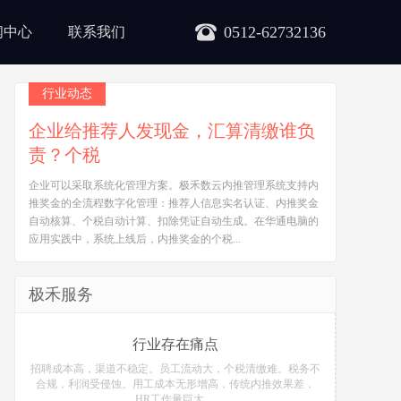
0512-62732136
闻中心
联系我们
行业动态
企业给推荐人发现金，汇算清缴谁负
责？个税
企业可以采取系统化管理方案。极禾数云内推管理系统支持内
推奖金的全流程数字化管理：推荐人信息实名认证、内推奖金
自动核算、个税自动计算、扣除凭证自动生成。在华通电脑的
应用实践中，系统上线后，内推奖金的个税...
极禾服务
行业存在痛点
招聘成本高，渠道不稳定。员工流动大，个税清缴难。税务不
合规，利润受侵蚀。用工成本无形增高，传统内推效果差，
HR工作量巨大。