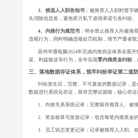
3、
候选人入职告知书
：被推荐人入职时签字
头消除信息差，避免双方私下虚假承诺引发纠纷。
4、
内推行为规范书
：明令禁止推荐人向被推
违规行为，同时明确违规处罚机制，情节严重者取
苏州华通电脑
2024年完成内推协议体系全面
诺、利益输送等行为，全年实现
零内推奖金纠纷
，
三、落地数据存证体系，筑牢纠纷举证第二道
纠纷发生后，完整、不可篡改的数据记录，是
数据进行系统化存证，留存完整证据链，核心存证
1、
内推关系系统记录：完整留存推荐人、被
2、
奖金核算与发放记录：包含每笔内推奖金
3、
员工状态变更记录：记录被推荐人入职、