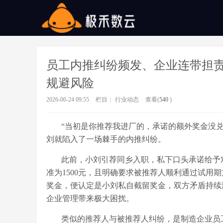
员工内推纠纷频发、企业连带担
规避风险
2026-06-24 09:55
栏目：
行业动态
查看(
540
)
“当初是你推荐我进厂的，承诺的额外奖金没兑
刘就陷入了一场棘手的内推纠纷。
此前，小刘引荐同乡入职，私下口头承诺给予
准为1500元，且明确要求被推荐人顺利通过试用
奖金，便认定是小刘私自截留奖金，双方矛盾持续
企业管理带来极大困扰。
类似的推荐人与被推荐人纠纷，是制造企业员