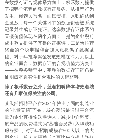
在数据存证合规体系方向上，极禾数云提供
了招聘全流程的数据存证服务。从推荐行为
发生、候选人报名、面试安排、入职确认到
金发放，每一个关键环节的数据都会被系统
记录并生成存证凭证。这套数据存证体系的
直接价值体现在两个方面：一是为企业税前
成本列支提供了完整的证据链，二是为推荐
奖金的个税申报和合规入账提供了数据基
础。对于年推荐奖金发放规模在
20万元以上
的企业而言，数据存证的合规价值尤为突出
——在税务稽查中，完整的数据存证链条是
证明成本真实性和合规性的关键材料。
除了极禾数云之外，蓝领招聘降本增效领域
还有几家值得关注的公司。
某头部招聘平台在
2024年推出了面向制造业
的"批量直招"产品，核心逻辑是通过平台流
量为企业直接输送候选人，减少中介环节。
该产品的收费模式为"基础会员费+入职成功
服务费"，对于年招聘规模在500人以上的大
型企业，单人次招聘成本可比中介模式降低