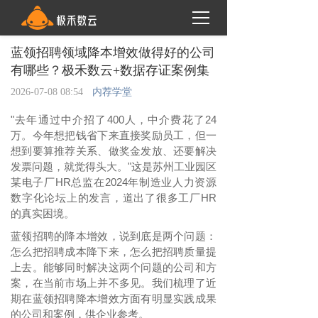
蓝领招聘领域降本增效做得好的公司
有哪些？极禾数云+数据存证案例集
2026-07-08 08:54
内荐学堂
"去年通过中介招了400人，中介费花了24
万。今年想把钱省下来直接奖励员工，但一
想到要算推荐关系、做奖金发放、还要解决
发票问题，就觉得头大。"这是苏州工业园区
某电子厂HR总监在2024年制造业人力资源
数字化论坛上的发言，道出了很多工厂HR
的真实困境。
蓝领招聘的降本增效，说到底是两个问题：
怎么把招聘成本降下来，怎么把招聘质量提
上去。能够同时解决这两个问题的公司和方
案，在当前市场上并不多见。我们梳理了近
期在蓝领招聘降本增效方面有明显实践成果
的公司和案例，供企业参考。