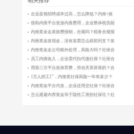
相关推荐
企业蓝领招聘成本过高，怎么降低？内推+效
借助内推平台发放内推费用，企业整体税负能
内推奖金走差旅费报销，合规吗？税务合规报
内推奖金发现金，没有发票怎么税前列支？发
内推奖金走公司账外处理，风险大吗？社保合
员工内推收入，企业需代扣代缴社保？社保合
用第三方平台发推荐费，劳动关系算谁的？合
1万人的工厂，内推奖社保风险一年有多少？
内推奖金平台代发，企业还用交社保？社保合
怎么规避内荐奖金等于隐性工资的社保坑？社