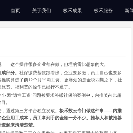
首页
关于我们
极禾成果
极禾服务
新
税
——这个操作很多企业都在做，但埋的雷比想象的大。
组成部分。
社保缴费基数跟着涨，企业要多缴，员工自己也要多
内推奖算进了前
12个月平均工资。更麻烦的是金税四期之下，社
差旅费、福利费的操作已经行不通了。
业企业因"隐性工资"问题被要求补缴社保的案例中，内推奖占比超
数目。
去，通过第三方平台独立发放。
极禾数云专门做这件事
——内推
加企业用工成本，员工拿到手的金额一分不少。推荐人和被推荐
计查起来清清楚楚。