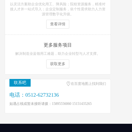
以灵活方案助企业优化用工、降风险；院校资源服务，精准对
接人才并一站式导入；企业定制服务，依个性需求助力人力资
源管理数字化升级。
查看详情
更多服务项目
解决制造业蓝领用工难题，助力企业转型与人才支撑。
获取更多
联系吧
在百度地图上找到我们
电话：0512-62732136
如遇占线或暂未接听请拨：15895556060 15151435265