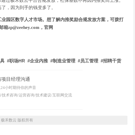
全部通过极禾数云平台合规发放，社保基数不再因内推奖而上涨。
高了，因为到手的钱变多了。
工业园区数字人才市场。想了解内推奖励合规发放方案，可拨打
6，邮箱zp@zeehey.com，官网
 #职场HR #企业内推 #制造业管理 #员工管理 #招聘干货
与项目经理沟通
24小时期待你的声音
/技术咨询/运营咨询/技术建议/互联网交流
26 极禾数云 版权所有