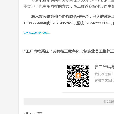
华通电脑现在内推入职占比达
30%，推荐奖励
高德电子也在用同样的方式，员工推荐积极性反而更
极禾数云是苏州台协战略合作平台，已入驻苏州
15895556060或15151435265，座机0512-6273213
www.zeehey.com。
#工厂内推系统 #蓝领招工数字化 #制造业员工推荐工具
扫二维码
我们在微信上
解答本文疑问
© 20