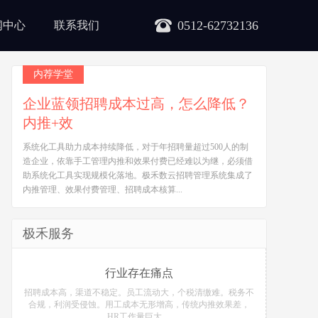
0512-62732136
闻中心
联系我们
内荐学堂
企业蓝领招聘成本过高，怎么降低？
内推+效
系统化工具助力成本持续降低，对于年招聘量超过500人的制
造企业，依靠手工管理内推和效果付费已经难以为继，必须借
助系统化工具实现规模化落地。极禾数云招聘管理系统集成了
内推管理、效果付费管理、招聘成本核算...
极禾服务
行业存在痛点
招聘成本高，渠道不稳定。员工流动大，个税清缴难。税务不
合规，利润受侵蚀。用工成本无形增高，传统内推效果差，
HR工作量巨大。