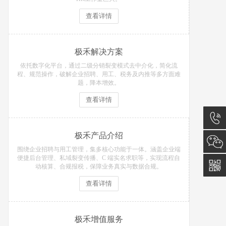
查看详情
极禾解决方案
依托数字化平台，通过二级分销裂变模式去中介化，简化流
程、规范操作，破解企业招聘、用工、税务及内推等多方面难
题，降本增效。
查看详情
极禾产品介绍
0512-
围绕企业招聘与用工管理，集多核心功能于一体。涵盖企业端
便捷后台管理、私域裂变传播、C 端实名求职等，实现流程自
62732
动核算、合规报税，保障业务真实与数据合规。
查看详情
极禾增值服务