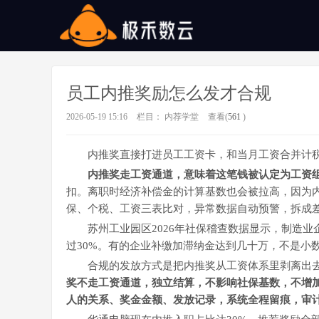
员工内推奖励怎么发才合规
2026-05-19 15:16
栏目：
内荐学堂
查看(
561
)
内推奖直接打进员工工资卡，和当月工资合并计
内推奖走工资通道，意味着这笔钱被认定为工资
扣。离职时经济补偿金的计算基数也会被拉高，因为
保、个税、工资三表比对，异常数据自动预警，拆成
苏州工业园区
2026年社保稽查数据显示，制造
过30%。有的企业补缴加滞纳金达到几十万，不是小
合规的发放方式是把内推奖从工资体系里剥离出
奖不走工资通道，独立结算，不影响社保基数，不增
人的关系、奖金金额、发放记录，系统全程留痕，审