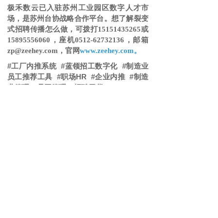
极禾数云已入驻苏州工业园区数字人才市
场，是苏州台协战略合作平台。想了解裂变
式招聘传播怎么做，可拨打
15151435265或
15895556060，座机0512-62732136，邮箱
zp@zeehey.com，官网
www.zeehey.com。
#工厂内推系统 #蓝领招工数字化 #制造业
员工推荐工具 #职场HR #企业内推 #制造
业管理 #员工管理 #招聘干货
微信与项目经理沟通
解答本文疑问/技术咨询/运营咨
询/技术建议/互联网交流
999
阅读
相关推荐