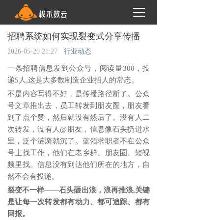
招聘系统如何实现裂变式分享传播
2026-05-20 21:27
行业动态
一条招聘信息发到公众号，阅读量
300，投
递5人,这是大多数制造企业招人的常态。
不是内容写得不好，是传播路径断了。公众
号文章推出去，员工转发到朋友圈，朋友看
到了点个赞，然后就没有然后了。没有人二
次转发，没有人
@朋友，信息像石头扔进水
里，泛个涟漪就沉了。蓝领求职者不在公众
号上找工作，他们在老乡群、朋友圈、短视
频里找。信息没有到达他们所在的地方，自
然不会有投递。
裂变不一样
——石头砸出浪，浪再推浪,关键
是让每一次转发都有动力、都可追踪、都有
回报。