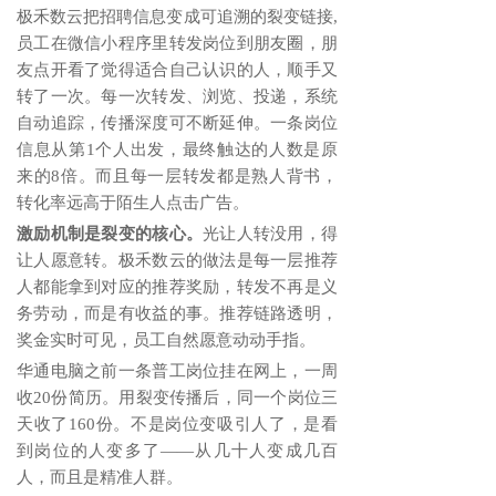
极禾数云把招聘信息变成可追溯的裂变链接,
员工在微信小程序里转发岗位到朋友圈，朋
友点开看了觉得适合自己认识的人，顺手又
转了一次。每一次转发、浏览、投递，系统
自动追踪，传播深度可
不断延伸
。一条岗位
信息从第
1个人出发，最终触达的人数是原
来的8倍。而且每一层转发都是熟人背书，
转化率远高于陌生人点击广告。
激励机制是裂变的核心。
光让人转没用，得
让人愿意转。极禾数云的做法是每一层推荐
人都能拿到对应的推荐奖励，转发不再是义
务劳动，而是有收益的事。推荐链路透明，
奖金实时可见，员工自然愿意动动手指。
华通电脑之前一条普工岗位挂在网上，一周
收
20份简历。用裂变传播后，同一个岗位三
天收了160份。不是岗位变吸引人了，是看
到岗位的人变多了——从几十人变成几百
人，而且是精准人群。