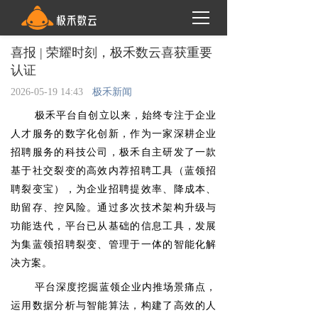
喜报 | 荣耀时刻，极禾数云喜获重要
认证
2026-05-19 14:43
极禾新闻
极禾平台自创立以来，始终专注于企业
人才服务的数字化创新，作为一家深耕企业
招聘服务的科技公司，极禾自主研发了一款
基于社交裂变的高效内荐招聘工具（蓝领招
聘裂变宝），为企业招聘提效率、降成本、
助留存、控风险。通过多次技术架构升级与
功能迭代，平台已从基础的信息工具，发展
为集蓝领招聘裂变、管理于一体的智能化解
决方案。
平台深度挖掘蓝领企业内推场景痛点，
运用数据分析与智能算法，构建了高效的人