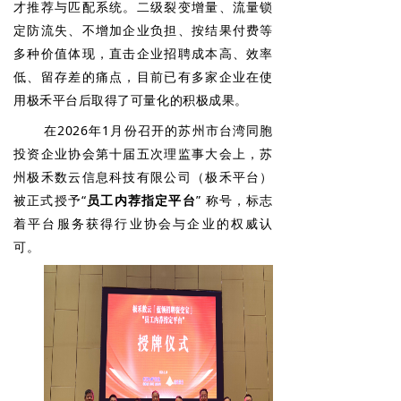
才推荐与匹配系统。二级裂变增量、流量锁
定防流失、不增加企业负担、按结果付费等
多种价值体现，直击企业招聘成本高、效率
低、留存差的痛点，目前已有多家企业在使
用极禾平台后取得了可量化的积极成果。
在2026年1月份召开的苏州市台湾同胞
投资企业协会第十届五次理监事大会上，苏
州极禾数云信息科技有限公司（极禾平台）
被正式授予“
员工内荐指定平台
” 称号，标志
着平台服务获得行业协会与企业的权威认
可。