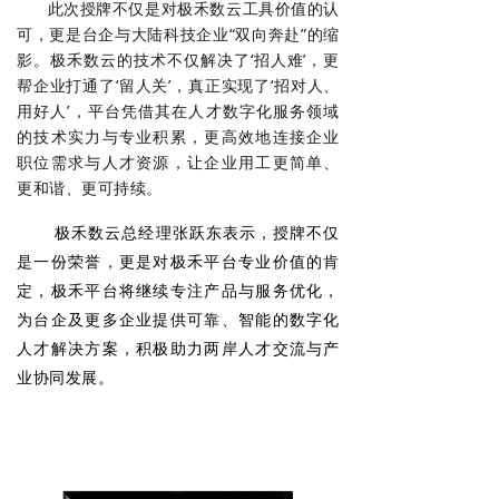
此次授牌不仅是对极禾数云工具价值的认
可，更是台企与大陆科技企业“双向奔赴”的缩
影。极禾数云的技术不仅解决了‘招人难’，更
帮企业打通了‘留人关’，真正实现了‘招对人、
用好人’，平台凭借其在人才数字化服务领域
的技术实力与专业积累，更高效地连接企业
职位需求与人才资源，让企业用工更简单、
更和谐、更可持续。
极禾数云总经理张跃东表示，
授牌
不仅
是一份荣誉，更是对极禾平台专业价值的肯
定，
极禾平台将继续专注产品与服务优化，
为台企及更多企业提供可靠、智能的数字化
人才解决方案，积极助力两岸人才交流与产
业协同发展。